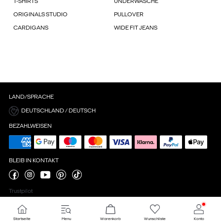
T-SHIRTS
UNDERWÄSCHE
ORIGINALS STUDIO
PULLOVER
CARDIGANS
WIDE FIT JEANS
LAND/SPRACHE
DEUTSCHLAND / DEUTSCH
BEZAHLWEISEN
BLEIB IN KONTAKT
Trustpilot
Startseite
Menu
Warenkorb
Wunschliste
Konto
Cookie-Einstellungen