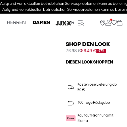
Aufgrund von aktuellen betrieblichen Serviceproblemen kann es bei eini
Aufgrund von aktuellen betrieblichen Serviceproblemen kann es bei ein
HERREN
DAMEN
KINDER
SHOP DEN LOOK
76.98 €
56.49 €
-27%
DIESEN LOOK SHOPPEN
Kostenlose Lieferung ab
50 €
100 Tage Rückgabe
Kauf auf Rechnung mit
Klarna