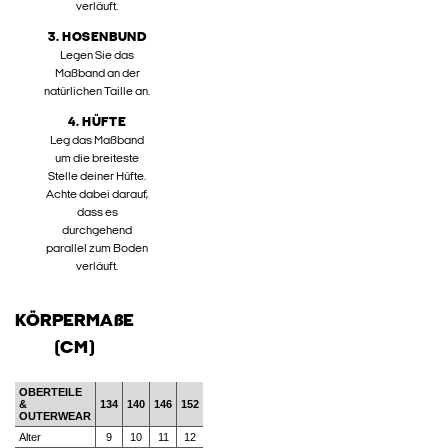
verläuft.
3. HOSENBUND
Legen Sie das
Maßband an der
natürlichen Taille an.
4. HÜFTE
Leg das Maßband
um die breiteste
Stelle deiner Hüfte.
Achte dabei darauf,
dass es
durchgehend
parallel zum Boden
verläuft.
KÖRPERMAßE
(CM)
OBERTEILE
&
134
140
146
152
OUTERWEAR
Alter
9
10
11
12