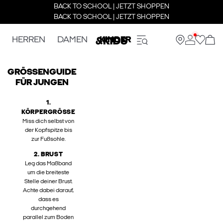
BACK TO SCHOOL | JETZT SHOPPEN
BACK TO SCHOOL | JETZT SHOPPEN
HERREN
DAMEN
KINDER
GRÖSSENGUIDE
FÜR JUNGEN
1.
KÖRPERGRÖSSE
Miss dich selbst von
der Kopfspitze bis
zur Fußsohle.
2. BRUST
Leg das Maßband
um die breiteste
Stelle deiner Brust.
Achte dabei darauf,
dass es
durchgehend
parallel zum Boden