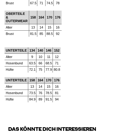
Brust
67.5
71
74.5
78
OBERTEILE
&
158
164
170
176
OUTERWEAR
Alter
13
14
15
16
Brust
81.5
85
88.5
92
UNTERTEILE
134
140
146
152
Alter
9
10
11
12
Hosenbund
63.5
66
68.5
71
Hüfte
72.1
75
77.9
80.8
UNTERTEILE
158
164
170
176
Alter
13
14
15
16
Hosenbund
73.5
76
78.5
81
Hüfte
84.9
89
91.5
94
DAS KÖNNTE DICH INTERESSIEREN