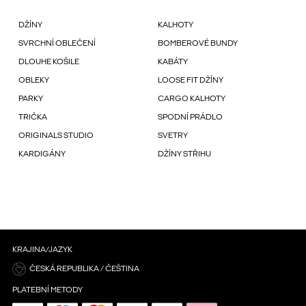
DŽÍNY
KALHOTY
SVRCHNÍ OBLEČENÍ
BOMBEROVÉ BUNDY
DLOUHE KOŠILE
KABÁTY
OBLEKY
LOOSE FIT DŽÍNY
PARKY
CARGO KALHOTY
TRIČKA
SPODNÍ PRÁDLO
ORIGINALS STUDIO
SVETRY
KARDIGÁNY
DŽÍNY STŘIHU
KRAJINA/JAZYK
ČESKÁ REPUBLIKA / ČEŠTINA
PLATEBNÍ METODY