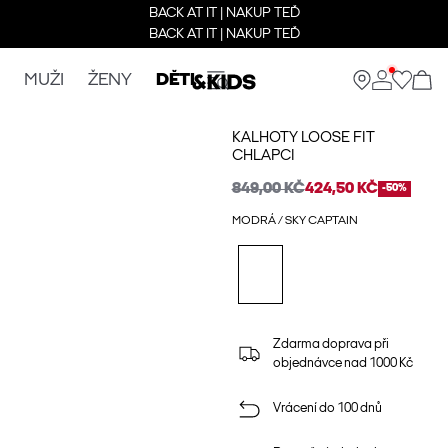
BACK AT IT | NAKUP TEĎ
BACK AT IT | NAKUP TEĎ
MUŽI
ŽENY
DĚTI
KALHOTY LOOSE FIT
CHLAPCI
849,00 KČ
424,50 KČ
-50%
MODRÁ / SKY CAPTAIN
Zdarma doprava při
objednávce nad 1000 Kč
Vrácení do 100 dnů